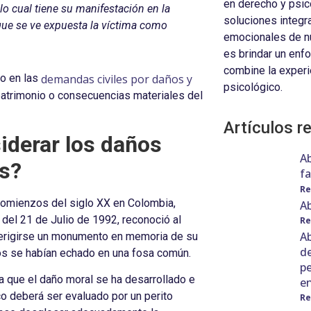
en derecho y psic
lo cual tiene su manifestación en la
soluciones integr
a que se ve expuesta la víctima como
emocionales de nu
es brindar un enf
combine la experi
demandas civiles por daños y
o en las
psicológico.
atrimonio o consecuencias materiales del
Artículos r
derar los daños
Ab
es?
fa
Re
comienzos del siglo XX en Colombia,
Ab
del 21 de Julio de 1992, reconoció al
Re
Ab
 erigirse un monumento en memoria de su
de
tos se habían echado en una fosa común.
pe
ya que el daño moral se ha desarrollado e
e
co deberá ser evaluado por un perito
Re