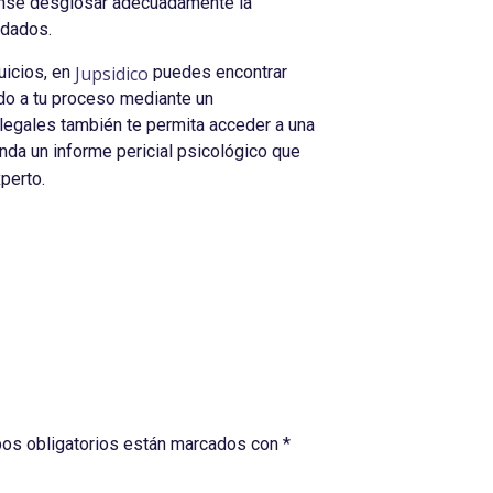
rense desglosar adecuadamente la
ndados.
Jupsidico
uicios, en
puedes encontrar
ado a tu proceso mediante un
egales también te permita acceder a una
anda un informe pericial psicológico que
perto.
os obligatorios están marcados con
*