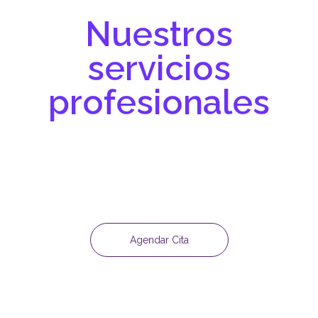
Nuestros
servicios
profesionales
En Jupsidico te acompañamos con soluciones legales, forenses y
organizacionales diseñadas para darte claridad, respaldo y
estrategias basadas en evidencia. Somos una firma
interdisciplinaria que combina derecho, psicología forense y
psicología organizacional para ayudarte a tomar decisiones
informadas y seguras.
Agendar Cita