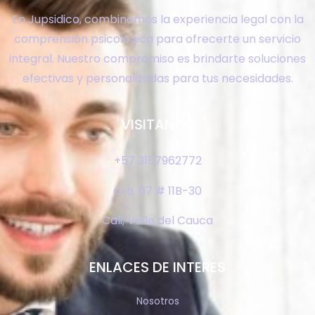
En Jupsidico, combinamos la experiencia legal con la
comprensión psicológica para ofrecerte un servicio
integral. Nuestro compromiso es brindarte soluciones
efectivas y personalizadas para tus necesidades.
VISITANOS
+57 3157962772
Cra. 67 # 11B-30
Cali, Valle del Cauca
ENLACES DE INTERES
Nosotros